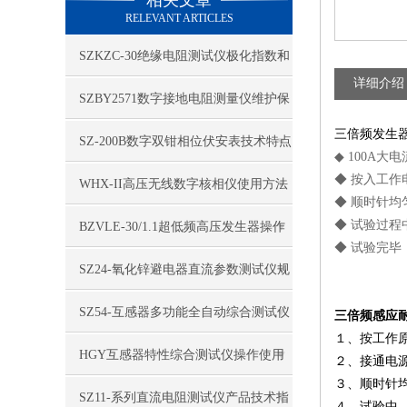
相关文章
RELEVANT ARTICLES
SZKZC-30绝缘电阻测试仪极化指数和
详细介绍
吸收比
SZBY2571数字接地电阻测量仪维护保
三倍频发生
养及注意事项
SZ-200B数字双钳相位伏安表技术特点
◆ 100A
◆ 按入工
WHX-II高压无线数字核相仪使用方法
◆ 顺时针
◆ 试验过
BZVLE-30/1.1超低频高压发生器操作
◆ 试验完
程序
​SZ24-氧化锌避电器直流参数测试仪规
格特征
​SZ54-互感器多功能全自动综合测试仪
三倍频感应
１、按工作
性能指标
HGY互感器特性综合测试仪操作使用
２、接通电
３、顺时针
​SZ11-系列直流电阻测试仪产品技术指
４、试验中