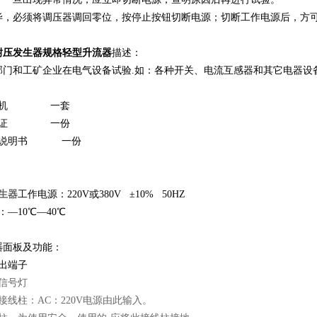
毕，必须将调压器调回零位，按停止按钮切断电源；切断工作电源后，方
耐压发生器规格轻型升流器
描述：
部门和工矿企业在电气设备试验.如：各种开关、电流互感器和其它电器设
器主机 一套
合格证 一份
使用说明书 一份
生器
工作电源：220V或380V ±10% 50HZ
：—10℃—40℃
器
面板及功能：
出端子
信号灯
接线柱：AC：220V电源由此输入。