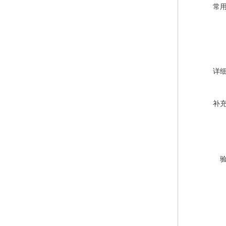
常
详
补