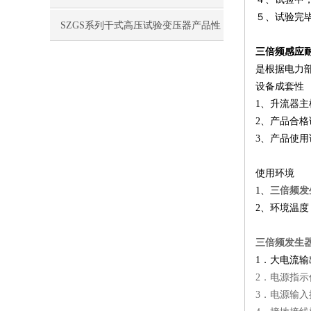
５、试验完
标
SZGS系列干式高压试验变压器产品性
三倍频感应
能指标
是根据电力
设备成套性
1、升流
2、产品
3、产品
使用环境
1、
三倍频发
2、环境温度
三倍频发生
1．大电流输
2．电源指示
3．电源输入