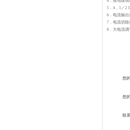
4．接地接
5．4．1／2
6．电流输
7．电流切
8．大电流调
您
您
联