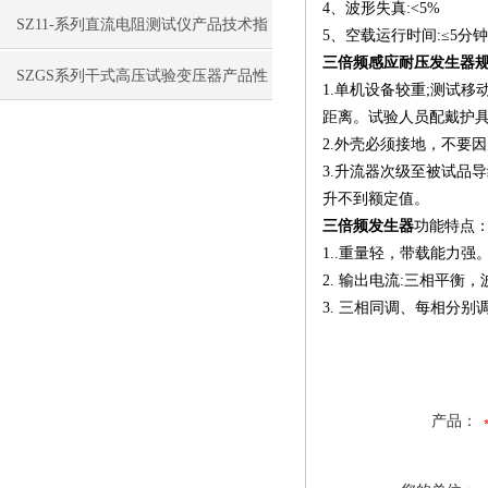
4、波形失真:<5%
​SZ11-系列直流电阻测试仪产品技术指
5、空载运行时间:≤5分钟
三倍频感应耐压发生器
标
SZGS系列干式高压试验变压器产品性
1.单机设备较重;测试
距离。试验人员配戴护
能指标
2.外壳必须接地，不要
3.升流器次级至被试品导
升不到额定值。
三倍频发生器
功能特点
1..重量轻，带载能力强
2. 输出电流:三相平衡
3. 三相同调、每相分别
产品：