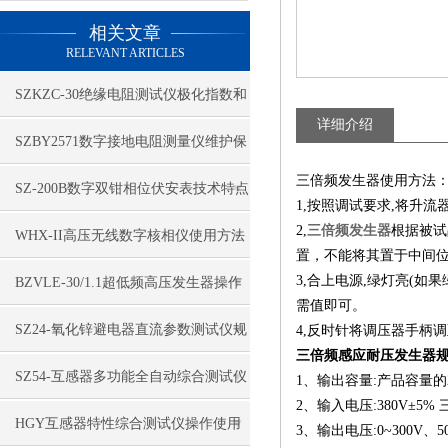
相关文章
RELEVANT ARTICLES
SZKZC-30绝缘电阻测试仪极化指数和
详细介绍
吸收比
SZBY2571数字接地电阻测量仪维护保
三倍频发生器使用方法
养及注意事项
SZ-200B数字双钳相位伏安表技术特点
1,按照调试要求,将升流
2,
三倍频发生器
根据被试
WHX-II高压无线数字核相仪使用方法
置，不能将其置于中间
3,合上电源,绿灯亮(如
BZVLE-30/1.1超低频高压发生器操作
需值即可。
程序
​SZ24-氧化锌避电器直流参数测试仪规
4,反时针将调压器手柄调
三倍频感应耐压发生器
格特征
​SZ54-互感器多功能全自动综合测试仪
1、输出容量:产品容量的
2、输入电压:380V±5% 
性能指标
HGY互感器特性综合测试仪操作使用
3、输出电压:0~300V、