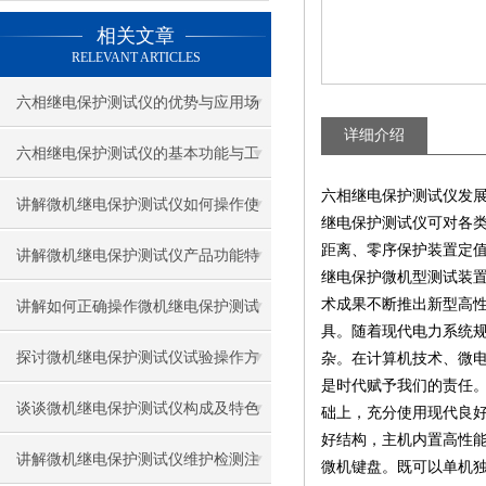
相关文章
RELEVANT ARTICLES
六相继电保护测试仪的优势与应用场
详细介绍
景解析
六相继电保护测试仪的基本功能与工
六相继电保护测试仪发
作原理
讲解微机继电保护测试仪如何操作使
继电保护测试仪可对各
距离、零序保护装置定值
用
讲解微机继电保护测试仪产品功能特
继电保护微机型测试装
点
术成果不断推出新型高
讲解如何正确操作微机继电保护测试
具。随着现代电力系统
仪
探讨微机继电保护测试仪试验操作方
杂。在计算机技术、微
是时代赋予我们的责任。继
法
谈谈微机继电保护测试仪构成及特色
础上，充分使用现代良
好结构，主机内置高性能
讲解微机继电保护测试仪维护检测注
微机键盘。既可以单机独