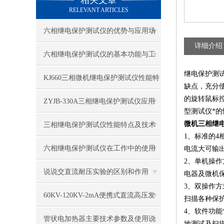
相关文章
RELEVANT ARTICLES
六相继电保护测试仪的优势与应用场
详细介绍
景解析
六相继电保护测试仪的基本功能与工
继电保护测
作原理
KJ660三相微机继电保护测试仪性能特
缺点，充分
的旋转鼠标
点
ZYJB-330A三相继电保护测试仪应用
型测试仪*
及技术特点
微机三相继
三相继电保护测试仪性能特点及技术
1、标准的4
参数
六相继电保护测试仪在工作中的使用
电流大可输出
2、单机操
注意事项
说说交直流耐压实验的区别和作用
电器及微机
3、双操作方
60KV-120KV-2mA便携式直流高压发
扫描各种保
4、软件功
生器产品特点
管状电加热器主要技术参数及使用说
地测试及扫