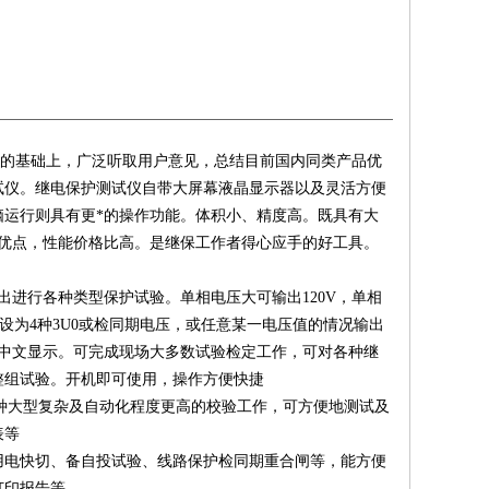
》的基础上，广泛听取用户意见，总结目前国内同类产品优
试仪。继电保护测试仪自带大屏幕液晶显示器以及灵活方便
运行则具有更*的操作功能。体积小、精度高。既具有大
优点，性能价格比高。是继保工作者得心应手的好工具。
出进行各种类型保护试验。单相电压大可输出120V，单相
可设为4种3U0或检同期电压，或任意某一电压值的情况输出
中文显示。可完成现场大多数试验检定工作，可对各种继
整组试验。开机即可使用，操作方便快捷
行各种大型复杂及自动化程度更高的校验工作，可方便地测试及
表等
用电快切、备自投试验、线路保护检同期重合闸等，能方便
打印报告等