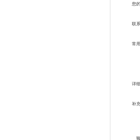
您
联
常
详
补