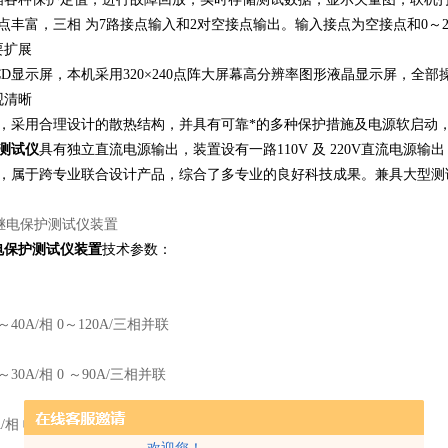
点丰富，三相 为7路接点输入和2对空接点输出。输入接点为空接点和0～
要扩展
CD显示屏，本机采用320×240点阵大屏幕高分辨率图形液晶显示屏，
观清晰
护，采用合理设计的散热结构，并具有可靠*的多种保护措施及电源软启动
测试仪
具有独立直流电源输出，装置设有一路110V 及 220V直流电源输出
高，属于跨专业联合设计产品，综合了多专业的良好科技成果。兼具大型测
电保护测试仪装置
技术参数：
40A/相 0～120A/三相并联
30A/相 0 ～90A/三相并联
/相 幅值数值：≤0.2% 响应时间＜160us