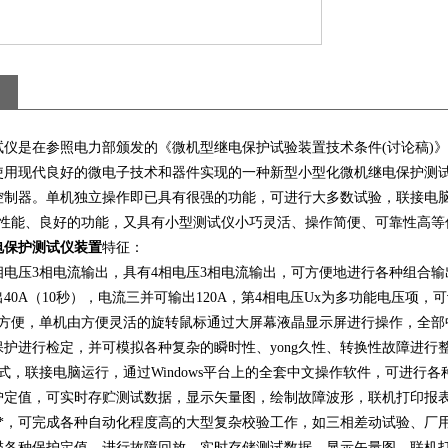
试仪是在参照电力部颁发的《微机型继电保护试验装置技术条件(讨论稿)
使用现代良好的微电子技术和器件实现的一种新型小型化微机继电保护测
控制器。单机独立操作即已具有很强的功能，可进行大多数试验，联接电脑
的性能、良好的功能，又具有小型测试仪小巧灵活、操作简便、可靠性高等
电保护测试仪装置
特征：
相电压3相电流输出，具有4相电压3相电流输出，可方便地进行各种组合输
40A（10秒），电流三并可输出120A，第4相电压Ux为多功能电压项，
作方便，单机由方便灵活的旋转鼠标通过大屏幕液晶显示屏进行操作，全部
保护进行检定，并可模拟各种复杂的瞬时性、yong久性、转换性故障进行
式，联接电脑运行，通过Windows平台上的全套中文操作软件，可进
护定值，可实时存贮测试数据，显示矢量图，绘制故障波形，联机打印报
能*，可完成各种自动化程度高的大型复杂校验工作，如三相差动试验、厂
描各种保护定值，进行故障回放，实时存储测试数据，显示矢量图，联机