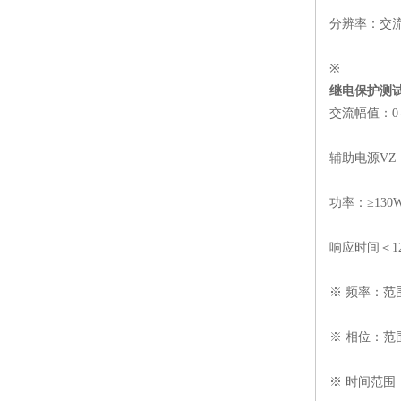
分辨率：交流1
※
继电保护测
交流幅值：0～
辅助电源VZ：3
功率：≥130W
响应时间＜12
※ 频率：范围0～
※ 相位：范围
※ 时间范围： 0