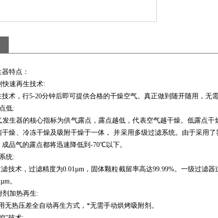
生器特点：
剂快速再生技术:
技术，行5-20分钟后即可提供合格的干燥空气。真正做到随开随用，无
点低:
气发生器的核心指标为供气露点，露点越低，代表空气越干燥。低露点干
缩干燥、冷冻干燥及吸附干燥于一体， 并采用多级过滤系统。由于采用了
成品气的露点都将迅速降低到-70℃以下。
系统:
过滤技术，过滤精度为0.01µm，固体颗粒截留率高达99.99%。一级过滤
1µm。
附剂加热再生:
无热压差全自动再生方式，*无需手动烘烤吸附剂。
控"技术: