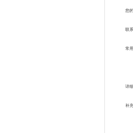
您
联
常
详
补