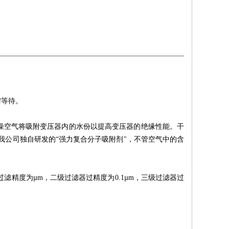
需等待。
燥空气将吸附变压器内的水份以提高变压器的绝缘性能。干
我公司独自研发的“强力复合分子吸附剂"，不管空气中的含
器过滤精度为µm，二级过滤器过精度为0.1µm，三级过滤器过