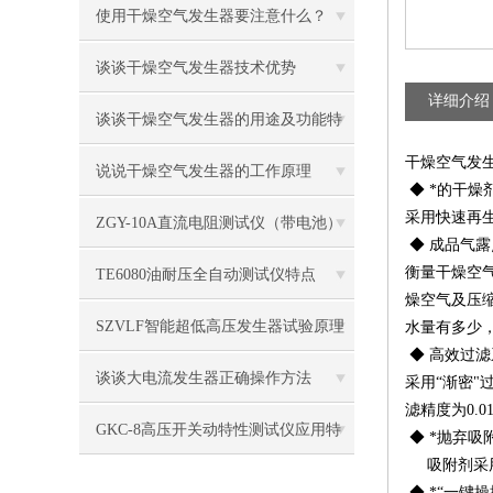
原因
使用干燥空气发生器要注意什么？
谈谈干燥空气发生器技术优势
详细介绍
谈谈干燥空气发生器的用途及功能特
干燥空气发
征
说说干燥空气发生器的工作原理
◆ *的干燥
采用快速再生
ZGY-10A直流电阻测试仪（带电池）
◆ 成品气露
注意事项
衡量干燥空
TE6080油耐压全自动测试仪特点
燥空气及压
SZVLF智能超低高压发生器试验原理
水量有多少，
◆ 高效过滤
谈谈大电流发生器正确操作方法
采用“渐密"
滤精度为0.0
GKC-8高压开关动特性测试仪应用特
◆ *抛弃吸
吸附剂采用
征
◆ *“一键操