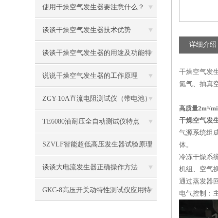
原因
使用干燥空气发生器要注意什么？
谈谈干燥空气发生器技术优势
详细介绍
谈谈干燥空气发生器的用途及功能特
干燥空气发生
征
说说干燥空气发生器的工作原理
氮气、抽真
ZGY-10A直流电阻测试仪（带电池）
高质量2m³/
注意事项
干燥空气发
TE6080油耐压全自动测试仪特点
气源系统组成
SZVLF智能超低高压发生器试验原理
体。
冷冻干燥系
谈谈大电流发生器正确操作方法
机组、空气
通过蒸发器回
GKC-8高压开关动特性测试仪应用特
电气控制：
征