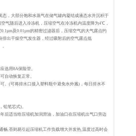
和状态，大部分饱和水蒸气在储气罐内凝结成液态水并沉积于
空气随后进入冷冻机，压缩空气在冷冻机内温度降为4℃，
1µm及0.01µm的精密过滤器后，压缩空气的大气露点约
成份排出干燥空气发生器，经过吸附后的空气露点低
）。
应选用8A保险管。
即可自动恢复正常。
可。(可将排水口接入塑料瓶中避免水外溅)，每日排水不
。
目，铅笔芯式)。
一年后适当给压缩机加润滑油，加油口在压缩机出气口旁边
通畅,否则易引起压缩机工作负载增大并发热,温度过高时会