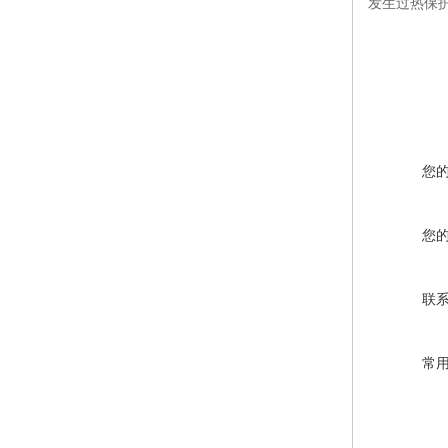
发生过热保
您
您
联
常