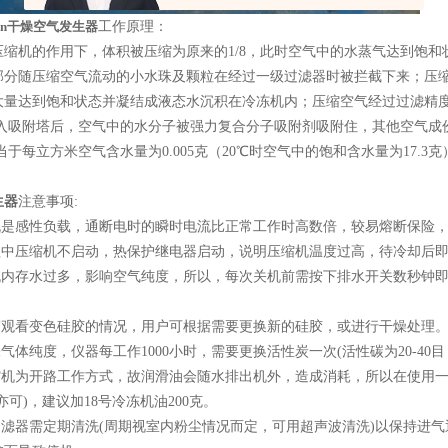
min干燥空气发生器
工作原理：
压缩机的作用下，体积被压缩为原来的1/8，此时空气中的水蒸气达到饱
部分随压缩空气流动的小水珠及颗粒在经过一级过滤器时被拦截下来；压缩
量达到饱和状态并凝结成液态水沉积在冷冻机内；压缩空气经过过滤精度0.
；进入吸附塔后，空气中的水分子被强力复合分子吸附剂吸附住，其他空气
相当于每立方米空气含水量为0.005克（20℃时空气中的饱和含水量为17.3克
生器
注意事项:
缩机是感性负载，通断电时的瞬时电流比正常工作时高数倍，较易熔断保险，
过程中压缩机不启动，热保护继电器启动，说明压缩机温度过高，待冷却后
免机内存水过多，影响空气纯度，所以，每次关机前需按下排水开关数秒钟即
。
察窗观看变色硅胶的情况，用户可根据需要更换新的硅胶，或进行干燥处理
保气体纯度，仪器每工作1000小时，需要更换活性炭一次(活性碳为20-40
压缩机为开路工作方式，故润滑油会随水排出机外，造成消耗，所以在使用
亦可)，建议加18号冷冻机油200克。
过滤器需定期清洗(周期视室内粉尘情况而定，可用超声波清洗)以保持进气