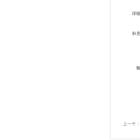
详
补
上一个