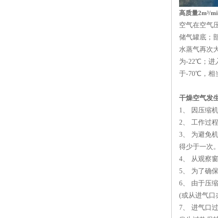
高质量2m³/
空气在空气
储气罐底；
水蒸气再次大
为-22℃
于-70℃，
干燥空气发
1、 因压
2、 工作
3、 为避
得少于一次
4、 从观
5、 为了确
6、 由于
(或从进气口
7、 进气口