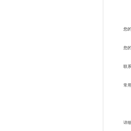
您
您
联
常
详