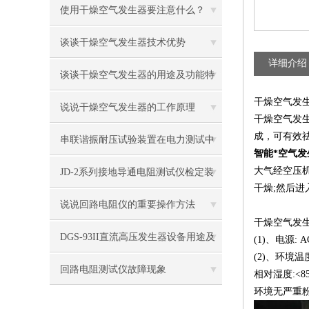
原因
使用干燥空气发生器要注意什么？
谈谈干燥空气发生器技术优势
详细介绍
谈谈干燥空气发生器的用途及功能特
干燥空气发
征
说说干燥空气发生器的工作原理
干燥空气发
成，可有效
串联谐振耐压试验装置在电力测试中
智能*空气发
的优势分析
大气经空压
JD-2系列接地导通电阻测试仪检定装
干燥;然后
置使用操作
说说回路电阻仪的重要操作方法
干燥空气发生
DGS-93II直流高压发生器设备用途及
(1)、电源: AC
(2)、环境温度
技术指标
回路电阻测试仪故障现象
相对湿度:<8
环境无严重