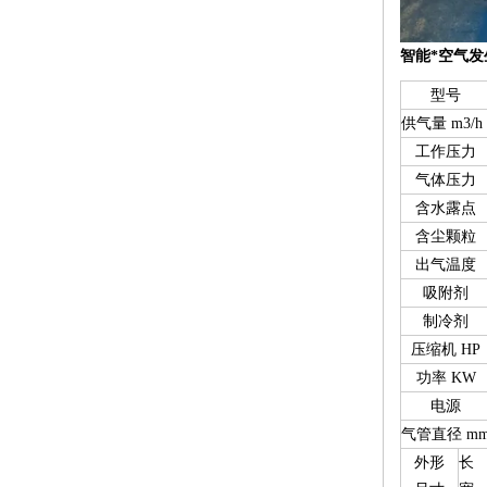
智能*空气发
型号
供气量 m3/h
工作压力
气体压力
含水露点
含尘颗粒
出气温度
吸附剂
制冷剂
压缩机 HP
功率 KW
电源
气管直径 m
外形
长