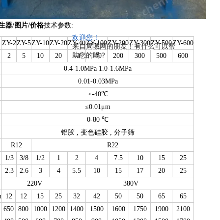
生器/图片/价格
技术参数:
欢迎您！
ZY-2
ZY-5
ZY-10
ZY-20
ZY-40
ZY-100
ZY-200
ZY-300
ZY-500
ZY-600
来自局域网的朋友！有什么可以帮
助您的吗？
2
5
10
20
40
100
200
300
500
600
0.4-1.0MPa 1.0-1.6MPa
0.01-0.03MPa
≤-40℃
≤0.01μm
0-80 ℃
铝胶 , 变色硅胶 , 分子筛
R12
R22
1/3
3/8
1/2
1
2
4
7.5
10
15
25
2.3
2.6
3
4
5.5
10
15
17
20
25
220V
380V
m
12
12
15
25
32
42
50
50
65
65
650
800
1000
1200
1400
1500
1600
1750
1900
2100