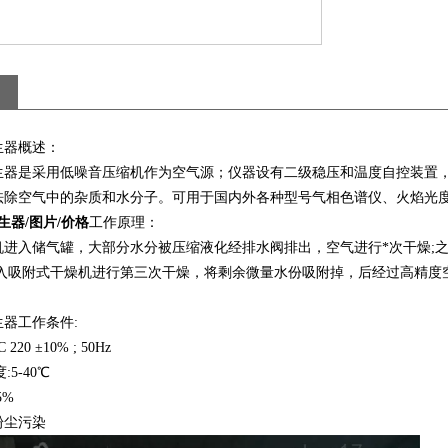
生器概述：
生器是采用低噪音压缩机作为空气源；仪器设有二级稳压和温度自控装置，
祛除空气中的杂质和水分子。可用于国内外各种型号气相色谱仪、火焰光
生器/图片/价格
工作原理：
机进入储气罐，大部分水分被压缩液化经排水阀排出，空气进行*次干燥;
进入吸附式干燥机进行第三次干燥，将剩余微量水份吸附掉，后经过高精度
器工作条件:
 220 ±10% ; 50Hz
:5-40℃
5%
粉尘污染