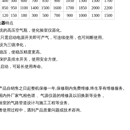
400
500
600
700
850
900
1050
1300
1500
1700
850
950
1100
1400
1500
1600
1700
1850
2000
2200
120
150
180
300
500
700
900
1000
1300
1500
生器
特点
传统的高压空气瓶，使化验室仪器化。
单,只需启动电源开关即可产气，可连续使用，也可间断使用。
统设为三级净化，
级稳压，使稳压精度更高。
压保护及排水开关，使用安全方便。
压启动，可延长使用寿命。
产品自销售之日起整机保修一年,保修期内免费维修,终生享有维修服务。
国内外厂家气相色谱 、气源仪器的维修及以旧换新等业务 。
验室的气路管道设计与施工工程等业务。
者使用过程中，遇到产品质量问题或技术咨询。