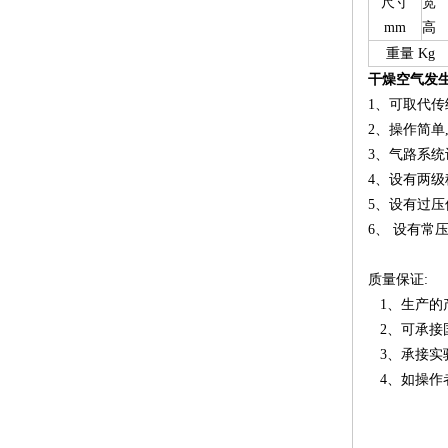
尺寸
宽
mm
高
重量 Kg
干燥空气发
1、可取代
2、操作简
3、气路系
4、设有两
5、设有过
6、 设有常
质量保证:
1、生产的
2、可承接
3、承接实
4、如操作