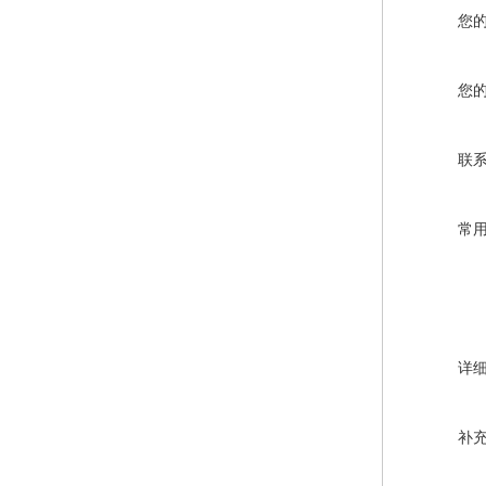
您
您
联
常
详
补