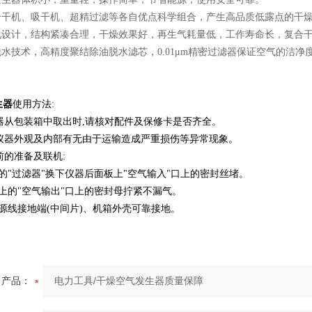
用冷干机、吸干机、超精过滤等各自优点科学组合，产生高品质低露点的干
体化设计，结构紧凑合理，干燥效果好，再生气耗量低，工作寿命长，复合
脱水技术，高精度聚结除油脱水滤芯，0.01μm精密过滤器保证空气的洁
生器
使用方法:
器从包装箱中取出时,请核对配件及保修卡是否齐全。
查仪器外观及内部有无由于运输造成严重损伤等异常现象。
前的准备及联机:
件中的"过滤器"换下仪器后面板上"空气输入"口上的密封丝堵。
面板上的"空气输出"口上的密封母拧紧不漏气。
器电源线接地端(中间片)、机箱外壳可靠接地。
产品：