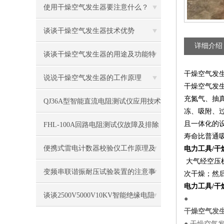
原因
使用干燥空气发生器要注意什么？
谈谈干燥空气发生器技术优势
详细介绍
谈谈干燥空气发生器的用途及功能特
干燥空气发
征
说说干燥空气发生器的工作原理
干燥空气发生
充氮气、抽
QJ36A型智能直流电阻测试仪应用技术
冻、吸附、
特点
且一体化的
FHL-100A回路电阻测试仪故障及排除
寿命比普通
便携式雷电计数器校验仪工作原理及
电力工具/
大气经空压
操作方法
变频串联谐振耐压试验装置的注意事
次干燥；然
电力工具/
项
谈谈2500V5000V10KV智能绝缘电阻
●
干燥空气发
测量仪使用注意事项
● 干燥空