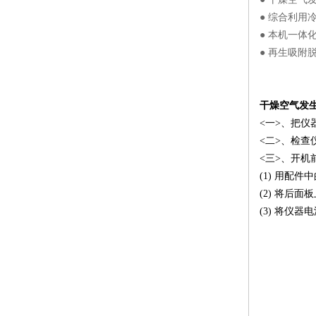
● 综合利
● 本机一
● 再生吸附
干燥空气发
<一>、把仪
<二>、检
<三>、开机
(1) 用配
(2) 将后
(3) 将仪