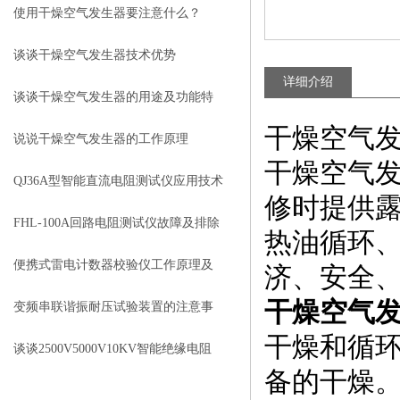
原因
使用干燥空气发生器要注意什么？
谈谈干燥空气发生器技术优势
详细介绍
谈谈干燥空气发生器的用途及功能特
干燥空气
征
说说干燥空气发生器的工作原理
干燥空气
QJ36A型智能直流电阻测试仪应用技术
修时提供露
特点
FHL-100A回路电阻测试仪故障及排除
热油循环
便携式雷电计数器校验仪工作原理及
济、安全
干燥空气
操作方法
变频串联谐振耐压试验装置的注意事
干燥和循环
项
谈谈2500V5000V10KV智能绝缘电阻
备的干燥
测量仪使用注意事项