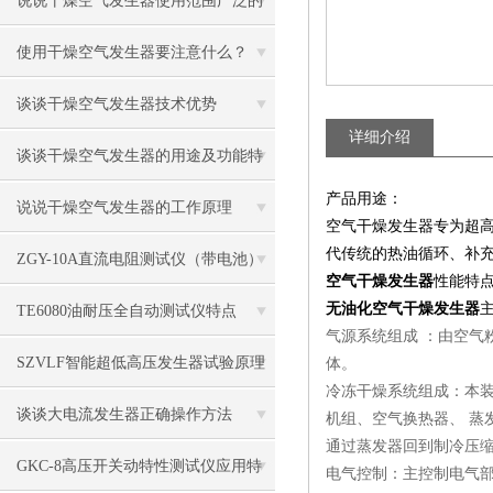
说说干燥空气发生器使用范围广泛的
原因
使用干燥空气发生器要注意什么？
谈谈干燥空气发生器技术优势
详细介绍
谈谈干燥空气发生器的用途及功能特
产品用途：
征
说说干燥空气发生器的工作原理
空气干燥发生器专为超高
代传统的热油循环、补
ZGY-10A直流电阻测试仪（带电池）
空气干燥发生器
性能特
注意事项
无油化空气干燥发生器
TE6080油耐压全自动测试仪特点
气源系统组成 ：由空气
SZVLF智能超低高压发生器试验原理
体。
冷冻干燥系统组成：本
谈谈大电流发生器正确操作方法
机组、空气换热器、 蒸
通过蒸发器回到制冷压缩
GKC-8高压开关动特性测试仪应用特
电气控制：主控制电气