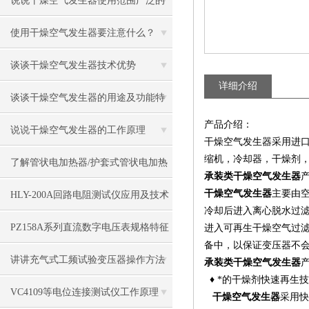
说说干燥空气发生器使用范围广泛的
原因
使用干燥空气发生器要注意什么？
谈谈干燥空气发生器技术优势
详细介绍
谈谈干燥空气发生器的用途及功能特
产品介绍：
征
说说干燥空气发生器的工作原理
干燥空气发生器采用进口
缩机，冷却器，干燥剂，
了解管状电加热器/护套式管状电加热
承装类干燥空气发生器
器的技术参数
干燥空气发生器
主要由
HLY-200A回路电阻测试仪应用及技术
冷却后进入离心脱水过滤
指标
​PZ158A系列直流数字电压表规格特征
进入可再生干燥空气过滤
备中，以保证变压器不
讲讲充气式工频试验变压器操作方法
承装类干燥空气发生器
♦ *的干燥剂快速再生技
及注意事项
VC4109等电位连接测试仪工作原理
干燥空气发生器
采用快