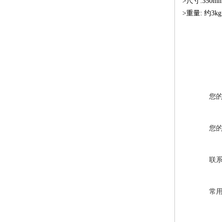
>尺寸:350mm(
>重量: 约3kg
您
您
联
常