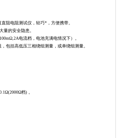
道直阻电阻测试仪，轻巧*，方便携带。
大量的安全隐患。
0mΩ,2A电流档，电池充满电情况下）。
阻，包括高低压三相绕组测量，或单绕组测量。
0.1Ω(2000Ω档) 。