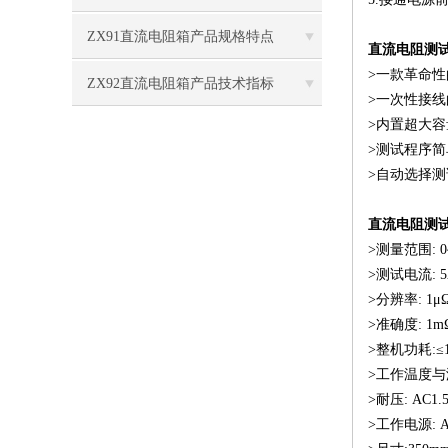
ZX91直流电阻箱产品规格特点
直流电阻测
>一款革命
ZX92直流电阻箱产品技术指标
>一次性接
>内置超大容
>测试程序
>自动选择测
直流电阻测
>测量范围: 0
>测试电流: 5A(2
>分辨率: 1μΩ(
>准确度: 1mΩ~
>整机功耗:≤1
>工作温度与湿度
>耐压: AC1.5
>工作电源: AC2