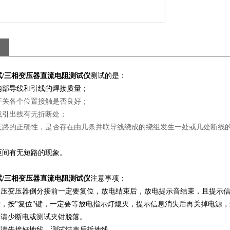
试/三相变压器直流电阻测试仪
测试的是：
内部导线和引线的焊接质量；
开关各个位置接触是否良好；
或引出线有无折断处；
支路的正确性，是否存在由几条并联导线绕成的绕组发生一处或几处断线
匝间有无短路的现象。
试/三相变压器直流电阻测试仪
注意事项：
载调压变压器倒分接前一定要复位，放电结束后，放电提示音结束，且提示
后，按"复位"键，一定要等放电指示灯熄灭，提示信息消失后再关掉电源
中请少断电或测试夹钳脱落。
前请先接好地线，测试结束后拆地线。