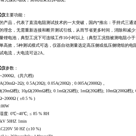
试仪
主要功能：
性的产品，代表了直流电阻测试技术的一大突破，国内*推出：手持式三通
线的理念，无需重新连接和断开测试引线，从而节省更多时间，消除和减少
量锂电池，典型工况下可连续工作10小时以上（典型工况指被测电阻小于10
简单高效，5种测试模式可选，仪器自动测量选定高压侧或低压侧绕组的电
试电流，大电流可达2A。
试仪
参数：
~2000Ω。(共六档)
0mΩ~2Ω); 0.5A(20Ω); 0.05A(200Ω) ; 0.005A(2000Ω) 。
20mΩ档); 10μΩ(200mΩ档); 0.1mΩ(2Ω档); 1mΩ(20Ω档); 10mΩ(200Ω档); 
2000Ω ( ±0.5 % )
00W
: 0℃~40℃; ≤ 85 % RH
kV 50HZ 1min
20V 50 HZ (±10 %)