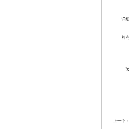
详
补
上一个