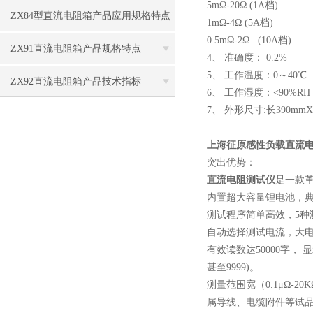
5mΩ-20Ω (1A档)
ZX84型直流电阻箱产品应用规格特点
1mΩ-4Ω (5A档)
0.5mΩ-2Ω (10A档)
ZX91直流电阻箱产品规格特点
4、 准确度： 0.2%
5、 工作温度：0～40℃
ZX92直流电阻箱产品技术指标
6、 工作湿度：<90%R
7、 外形尺寸:长390mmX
上海征原感性负载直流
突出优势：
直流电阻测试仪
是一款
内置超大容量锂电池，典
测试程序简单高效，5
自动选择测试电流，大电
有效读数达50000字， 
甚至9999)。
测量范围宽（0.1μΩ
属导线、电缆附件等试