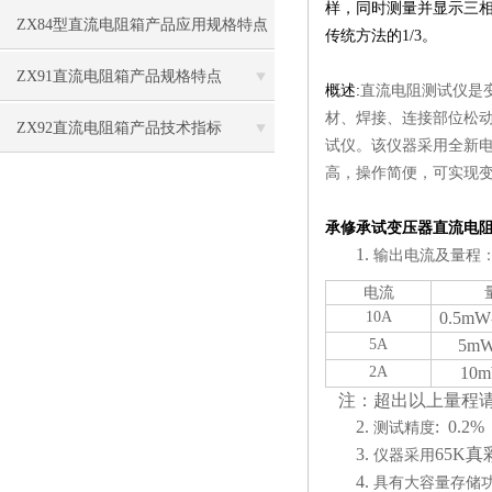
样，同时测量并显示三
ZX84型直流电阻箱产品应用规格特点
传统方法的1/3。
ZX91直流电阻箱产品规格特点
概述:
直流电阻测试仪是
材、焊接、连接部位松动
ZX92直流电阻箱产品技术指标
试仪。该仪器采用全新
高，操作简便，可实现
承修承试变压器直流电
1.
输出电流及量程
电流
10A
0.5m
W
5A
5m
2A
10m
注：超出以上量程请
2.
: 0.2
测试精度
3.
65K
仪器采用
4.
具有大容量存储