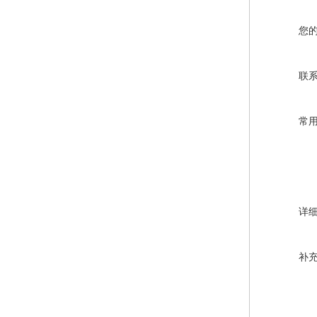
您
联
常
详
补