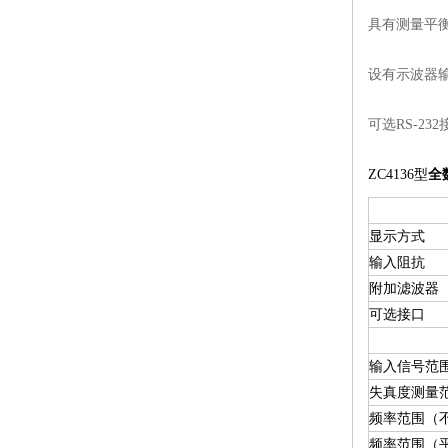
具有测量平
设有示波器
可选RS-232
ZC4136型
全
显示方式
输入阻抗
附加滤波器
可选接口
输入信号范
失真度测量
频率范围（
频率范围（