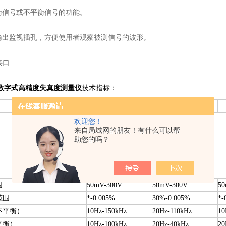
衡信号或不平衡信号的功能。
输出监视插孔，方便使用者观察被测信号的波形。
接口
数字式高精度失真度测量仪
技术指标：
型号
ZC4137
ZC4136
240*128 LCD数字显示
欢迎您！
来自局域网的朋友！有什么可以帮
100kΩ//100pF
助您的吗？
400Hz、30kHz、80kHz
RS-232
失真度测量
围
50mV-300V
50mV-300V
50
范围
*-0.005%
30%-0.005%
*-
不平衡）
10Hz-150kHz
20Hz-110kHz
10
平衡）
10Hz-100kHz
20Hz-40kHz
20