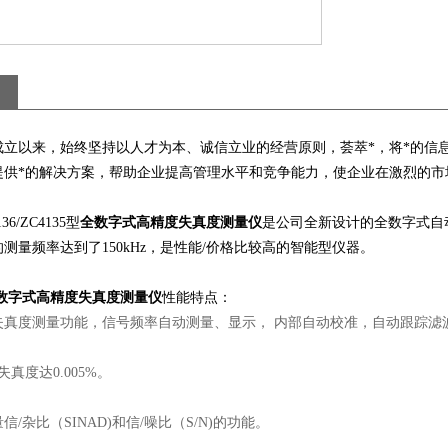
成立以来，始终坚持以人才为本、诚信立业的经营原则，荟萃*，将*的信
提供*的解决方案，帮助企业提高管理水平和竞争能力，使企业在激烈的市
136/ZC4135型
全数字式高精度失真度测量仪
是公司全新设计的全数字式自动
测量频率达到了150kHz，是性能/价格比较高的智能型仪器。
数字式高精度失真度测量仪
性能特点：
失真度测量功能，信号频率自动测量、显示， 内部自动校准，自动跟踪滤
真度达0.005%。
/杂比（SINAD)和信/噪比（S/N)的功能。