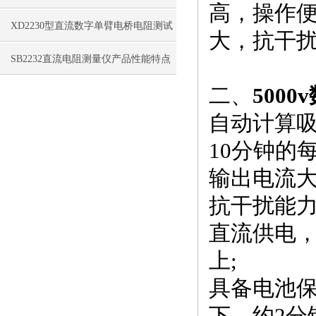
高，操作
特点
XD2230型直流数字单臂电桥电阻测试
大，抗干
仪性能特点
SB2232直流电阻测量仪产品性能特点
二、
500
自动计算吸
10分钟的
输出电流大
抗干扰能力
直流供电
上;
具备电池保
下，约2分