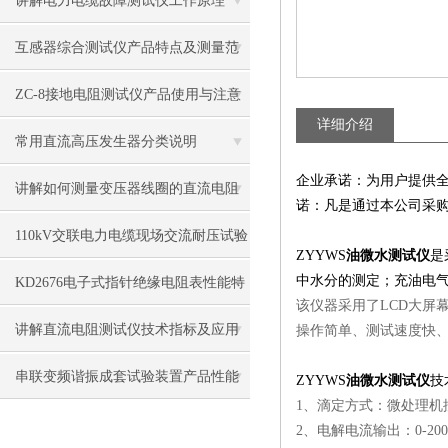
讲解电力电缆故障测试仪工作原理
互感器综合测试仪产品特点及测量范
围
ZC-8接地电阻测试仪产品使用与注意
详细介绍
事项
常用直流高压发生器分类说明
企业承诺：为用户提供
讲解如何测量变压器线圈的直流电阻
诺：凡是通过本公司采
110kV交联电力电缆现场交流耐压试验
ZYYWS
油微水测试仪
是
说明
中水分的测定；充油电
KD2676电子式指针绝缘电阻表性能特
该仪器采用了LCD大屏
点
讲解直流电阻测试仪技术指标及应用
操作简单、测试速度快
特点
串联变频谐振成套试验装置产品性能
ZYYWS
油微水测试仪
技
1、滴定方式：微处理机
特点
2、电解电流输出：0-20