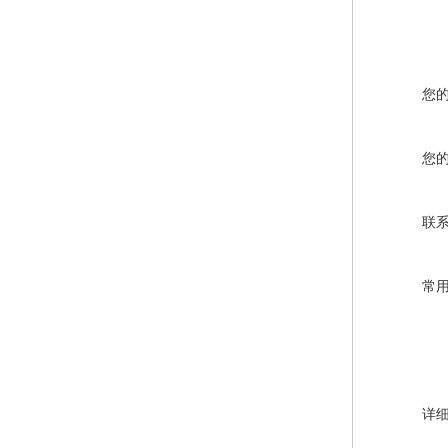
您
您
联
常
详