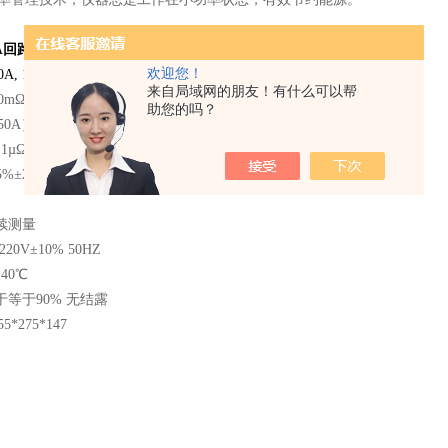
A
回路电阻测试仪
技术指标
欢迎您！
 100A, 150A, 200A
来自局域网的朋友！有什么可以帮
0mΩ（50A） 0～50mΩ（100A）
助您的吗？
50A） 0～20mΩ（200A）
1µΩ
5%±2个字）
续测量
20V±10% 50HZ
40℃
于等于90% 无结露
*275*147