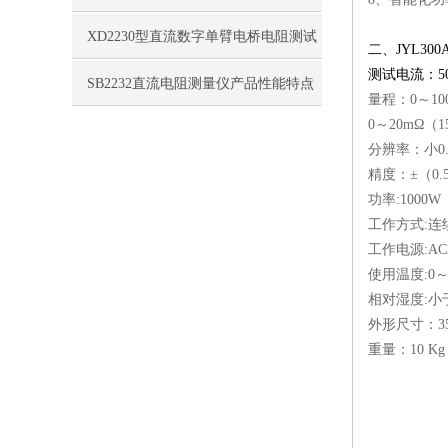
特点
XD2230型直流数字单臂电桥电阻测试
二、JYL300
测试电流：50A,
仪性能特点
SB2232直流电阻测量仪产品性能特点
量程：0～10
0～20mΩ（1
分辨率：小0.
精度：±（0.
功率:1000W
工作方式:连
工作电源:AC2
使用温度:0～
相对湿度:小
外形尺寸：355
重量：10 Kg