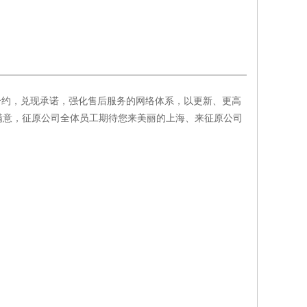
合约，兑现承诺，强化售后服务的网络体系，以更新、更高
满意，
征原
公司全体员工期待您来美丽的
上海
、来
征原
公司