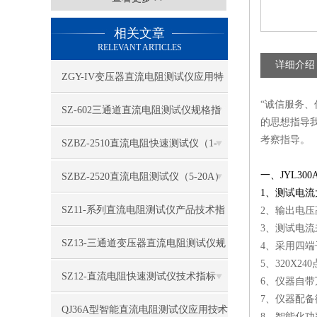
相关文章
RELEVANT ARTICLES
详细介绍
ZGY-IV变压器直流电阻测试仪应用特
“诚信服务、
征
​SZ-602三通道直流电阻测试仪规格指
的思想指导
考察指导。
标
SZBZ-2510直流电阻快速测试仪（1-
3A）功能特点
一、JYL300
​SZBZ-2520直流电阻测试仪（5-20A）
1、测试电
性能特征
​SZ11-系列直流电阻测试仪产品技术指
2、输出电
3、测试电
标
​SZ13-三通道变压器直流电阻测试仪规
4、采用四
5、320X2
格特点
SZ12-直流电阻快速测试仪技术指标
6、仪器自带
7、仪器配备
QJ36A型智能直流电阻测试仪应用技术
8、智能化