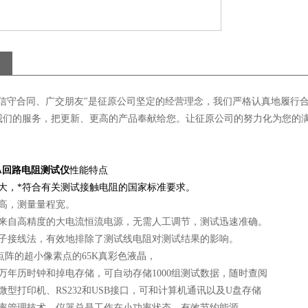
信守合同、广交朋友"是
征原
公司坚定的经营理念，我们严格认真地履行
我们的服务，把更新、更高的产品奉献给您。让
征原
公司的努力化为您的
A
回路电阻测试仪
性能特点
流大，*符合有关测试接触电阻的国家标准要求。
压高，测量量程宽。
流来自高精度的大电流恒流电源，无需人工调节，测试迅速准确。
端子接线法，有效地排除了测试线电阻对测试结果的影响。
40点阵的超小像素点的65K真彩色液晶，
万年历时钟和掉电存储，可自动存储1000组测试数据，随时查阅
微型打印机、RS232和USB接口，可和计算机通讯以及U盘存储
功率管理技术，仪器总是工作在小功率状态，有效节约能源。