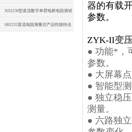
器的有载
特点
XD2230型直流数字单臂电桥电阻测试
参数。
仪性能特点
SB2232直流电阻测量仪产品性能特点
ZYK-II
变
● 功能*
参数。
● 大屏幕
● 智能型
● 独立稳
测量。
● 六路独
参数变化