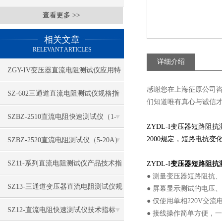
查看更多 >>
相关文章
RELEVANT ARTICLES
详细介绍
ZGY-IV变压器直流电阻测试仪应用特
感谢您在上海征原公司
征
​SZ-602三通道直流电阻测试仪规格指
们知道唯有真心与诚信
标
SZBZ-2510直流电阻快速测试仪（1-
ZYDL-I变压器短路阻抗
3A）功能特点
2000规定，短路电抗变
​SZBZ-2520直流电阻测试仪（5-20A）
性能特征
​SZ11-系列直流电阻测试仪产品技术指
ZYDL-I
变压器短路阻抗
● 测量变压器短路阻抗
标
​SZ13-三通道变压器直流电阻测试仪规
● 屏幕显示测试的电压
● 仅使用单相220V交
格特点
SZ12-直流电阻快速测试仪技术指标
● 接线操作简单方便，