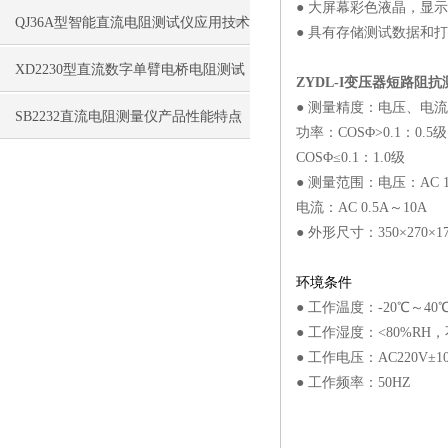
● 大屏幕彩色液晶，显
QJ36A型智能直流电阻测试仪应用技术
● 具有存储测试数据和
特点
XD2230型直流数字单臂电桥电阻测试
ZYDL-I
变压器短路阻抗
● 测量精度：电压、电流：
仪性能特点
SB2232直流电阻测量仪产品性能特点
功率：COSΦ>0.1：0.5级
COSΦ≤0.1：1.0级
● 测量范围：电压：AC 1
电流：AC 0.5A～10A
● 外形尺寸：350×270×17
环境条件
● 工作温度：-20℃～40
● 工作湿度：<80%RH
● 工作电压：AC220V±1
● 工作频率：50HZ