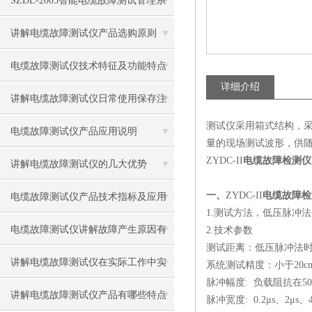
SZDL-2005智能电缆故障测试管理系
统规格特点
讲解电缆故障测试仪产品选购原则
电缆故障测试仪技术特征及功能特点
详细介绍
讲解电缆故障测试仪日常使用保存注
测试仪采用箱式结构，
意事项
电缆故障测试仪产品应用说明
量的现场测试波形，供
ZYDC-II
电缆故障检测仪
讲解电缆故障测试仪的几大优势
一、
ZYDC-II
电缆故障检
电缆故障测试仪产品技术指标及应用
1.测试方法，低压脉冲
特点
电缆故障测试仪讲解故障产生原因有
2.技术参数
测试距离：低压脉冲法时
哪些?
讲解电缆故障测试仪在实际工作中实
系统测试精度：小于20c
脉冲幅度: 负载阻抗在50
用方法
讲解电缆故障测试仪产品有哪些特点
脉冲宽度: 0.2μs、2μs、