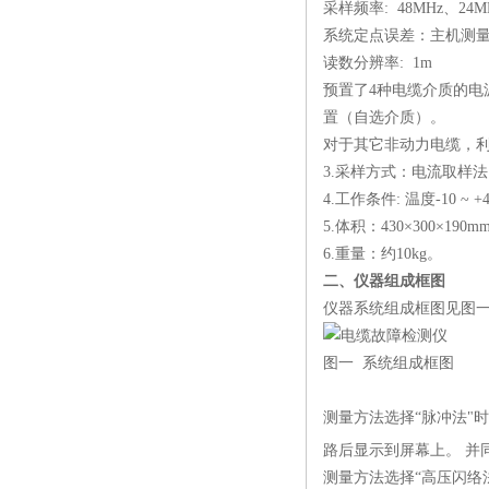
采样频率: 48MHz、24M
系统定点误差：主机测
读数分辨率: 1m
预置了4种电缆介质的电波
置（自选介质）。
对于其它非动力电缆，
3.采样方式：电流取样
4.工作条件: 温度-10 ~ 
5.体积：430×300×190m
6.重量：约10kg。
二、仪器组成框图
仪器系统组成框图见图
图一 系统组成框图
测量方法选择“脉冲法"时
路后显示到屏幕上。 
测量方法选择“高压闪络