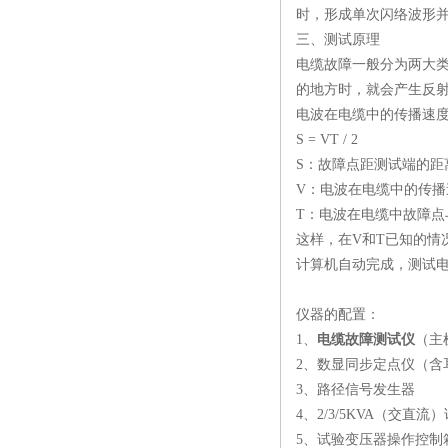
时，形成单次闪络波形
三、测试原理
电缆故障一般分为两大
的地方时，就会产生反
电波在电缆中的传播速
S
=
VT
/ 2
S
：故障点距测试端的距
V
：电波在电缆中的传播
T
：电波在电缆中故障点
这样，在
V
和
T
已知的情
计算机自动完成，测试
仪器的配置：
1、
电缆故障测试仪
（
2、数显同步定点仪
3、路径信号发
4、2/3/5
KVA
（交直
5、试验变压器操