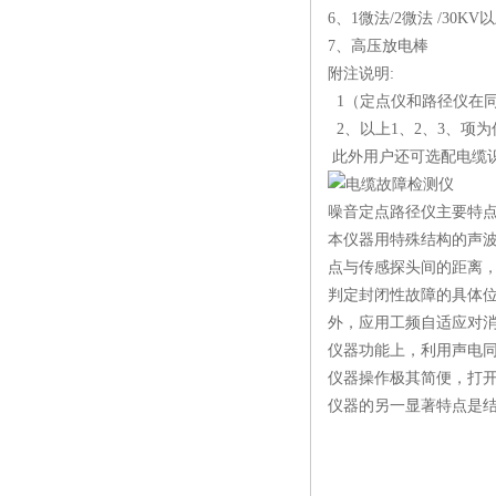
6、1微法/2微法 /30
KV
7、高压放电
附注说明:
1（定点仪和路径仪在
2、以上1、2、3、项
此外用户还可选配电缆
噪音定点路径仪主要特
本仪器用特殊结构的声
点与传感探头间的距离
判定封闭性故障的具体
外，应用工频自适应对消
仪器功能上，利用声电
仪器操作极其简便，打
仪器的另一显著特点是结