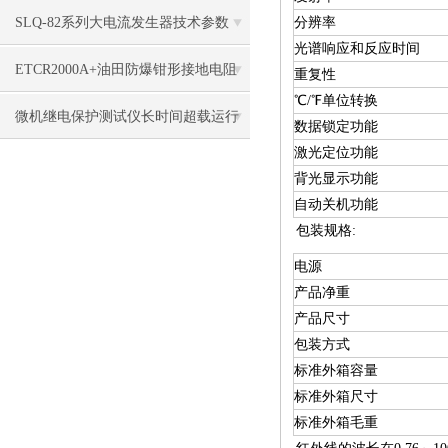
SLQ-82系列大电流发生器技术参数
分辨率
光谱响应和反应时间
ETCR2000A+油田防爆钳形接地电阻
重复性
℃/℉单位转换
测试仪技术规格
微机继电保护测试仪长时间超载运行
数据锁定功能
激光定位功能
的危害
背光显示功能
自动关机功能
包装规格:
电源
产品净重
产品尺寸
包装方式
标准外箱容量
标准外箱尺寸
标准外箱毛重