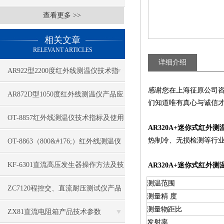
查看更多 >>
相关文章
RELEVANT ARTICLES
详细介绍
AR922型2200度红外线测温仪技术指
感谢您在上海征原公司
标
AR872D型1050度红外线测温仪产品应
们知道唯有真心与诚信
用特点
OT-8857红外线测温仪技术指标及使用
AR320A+迷你式红外测
注意点
热制冷、无损检测等行
OT-8863（800&#176;）红外线测温仪
技术指标
KF-6301直流高压发生器操作方法及技
AR320A+迷你式红外测
测温范围
术标准
ZC7120程控交、直流耐压测试仪产品
测量精 度
测量物距比
参数
ZX81直流电阻箱产品技术参数
发射率