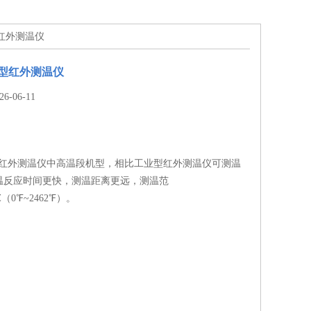
型红外测温仪
温型红外测温仪
-06-11
温型红外测温仪中高温段机型，相比工业型红外测温仪可测温
温反应时间更快，测温距离更远，测温范
℃（0℉~2462℉）。