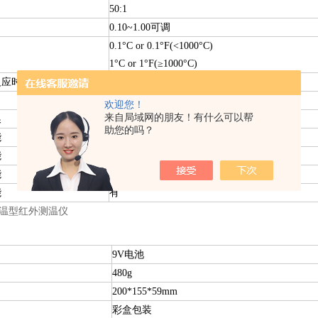
50:1
0.10~1.00可调
0.1°C or 0.1°F(<1000°C)
1°C or 1°F(≥1000°C)
反应时间
(8-14)um&500ms
±1%or±1℃
欢迎您！
来自局域网的朋友！有什么可以帮
换
有
助您的吗？
能
有
能
有
能
有
能
有
9V电池
480g
200*155*59mm
彩盒包装