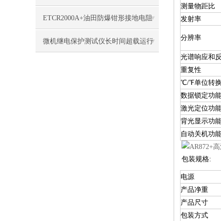
测量物距比
ETCR2000A+油田防爆钳形接地电阻
发射率
分辨率
测试仪技术规格
微机继电保护测试仪长时间超载运行
光谱响应和
的危害
重复性
℃/℉单位转
数据锁定功
激光定位功
背光显示功
自动关机功
包装规格:
电源
产品净重
产品尺寸
包装方式