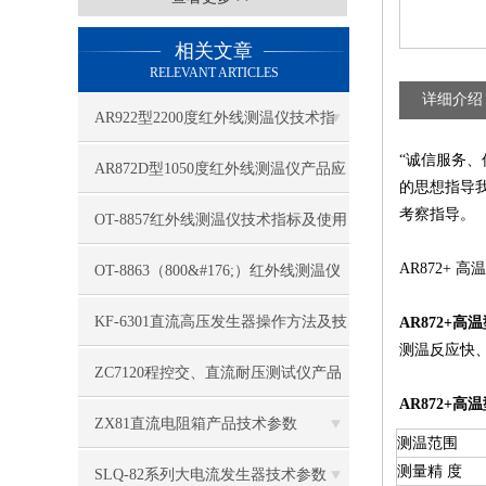
相关文章
RELEVANT ARTICLES
详细介绍
AR922型2200度红外线测温仪技术指
“诚信服务
标
AR872D型1050度红外线测温仪产品应
的思想指导
考察指导。
用特点
OT-8857红外线测温仪技术指标及使用
注意点
AR872+
OT-8863（800&#176;）红外线测温仪
技术指标
KF-6301直流高压发生器操作方法及技
AR872+
测温反应快
术标准
ZC7120程控交、直流耐压测试仪产品
AR872+
参数
ZX81直流电阻箱产品技术参数
测温范围
测量精 度
SLQ-82系列大电流发生器技术参数